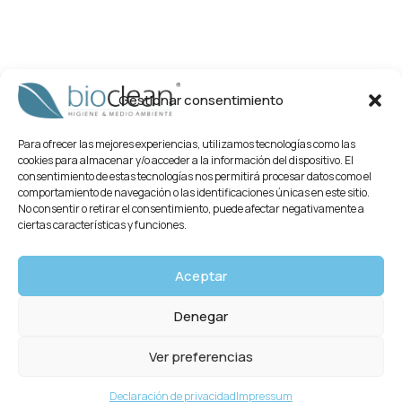
Gestionar consentimiento
Para ofrecer las mejores experiencias, utilizamos tecnologías como las
cookies para almacenar y/o acceder a la información del dispositivo. El
consentimiento de estas tecnologías nos permitirá procesar datos como el
comportamiento de navegación o las identificaciones únicas en este sitio.
No consentir o retirar el consentimiento, puede afectar negativamente a
ciertas características y funciones.
Sobre Bioclean
Trabaja con Nosotros
Aceptar
Contacto
Denegar
Aviso Legal
Ver preferencias
Privado
Declaración de privacidad
Impressum