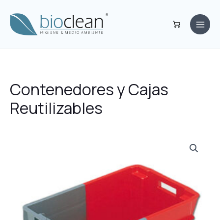
Ir
Main
al
Men
contenido
Contenedores y Cajas
Reutilizables